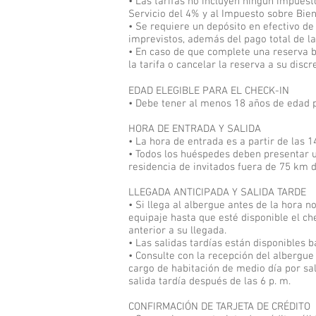
• Las tarifas no incluyen ningún impues
Servicio del 4% y al Impuesto sobre Bien
• Se requiere un depósito en efectivo d
imprevistos, además del pago total de la
• En caso de que complete una reserva b
la tarifa o cancelar la reserva a su dis
EDAD ELEGIBLE PARA EL CHECK-IN
• Debe tener al menos 18 años de edad 
HORA DE ENTRADA Y SALIDA
• La hora de entrada es a partir de las 1
• Todos los huéspedes deben presentar u
residencia de invitados fuera de 75 km d
LLEGADA ANTICIPADA Y SALIDA TARDE
• Si llega al albergue antes de la hora 
equipaje hasta que esté disponible el c
anterior a su llegada.
• Las salidas tardías están disponibles ba
• Consulte con la recepción del albergue
cargo de habitación de medio día por sali
salida tardía después de las 6 p. m.
CONFIRMACIÓN DE TARJETA DE CRÉDITO