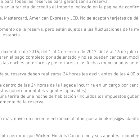
da para todas las reservas para garantizar su reserva.
á en la tarjeta de crédito el importe indicado en la página de confir
isa, Mastercard, American Express y JCB. No se aceptan tarjetas de dé
omento de la reserva, pero están sujetos a las fluctuaciones de la mo
u estancia.
 diciembre de 2016, del 1 al 4 de enero de 2017, del 6 al 16 de julio
eren el pago completo por adelantado y no se pueden cancelar, modifi
s las noches anteriores y posteriores a las fechas mencionadas ante
e su reserva deben realizarse 24 horas (es decir, antes de las 4:00 p
a dentro de las 24 horas de la llegada incurrirá en un cargo por can
estos gubernamentales vigentes aplicables).
una tarifa de una noche de habitación (incluidos los impuestos gube
momento de la reserva.
 más, envíe un correo electrónico al albergue a
bookings@wickedho
epta permitir que Wicked Hostels Canada Inc y sus agentes recopilen