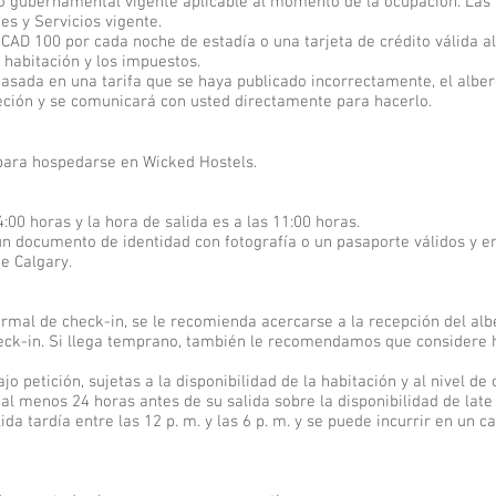
to gubernamental vigente aplicable al momento de la ocupación. Las 
es y Servicios vigente.
e CAD 100 por cada noche de estadía o una tarjeta de crédito válida 
 habitación y los impuestos.
asada en una tarifa que se haya publicado incorrectamente, el alber
creción y se comunicará con usted directamente para hacerlo.
para hospedarse en Wicked Hostels.
4:00 horas y la hora de salida es a las 11:00 horas.
n documento de identidad con fotografía o un pasaporte válidos y e
e Calgary.
normal de check-in, se le recomienda acercarse a la recepción del al
heck-in. Si llega temprano, también le recomendamos que considere 
jo petición, sujetas a la disponibilidad de la habitación y al nivel de
 al menos 24 horas antes de su salida sobre la disponibilidad de late
da tardía entre las 12 p. m. y las 6 p. m. y se puede incurrir en un 