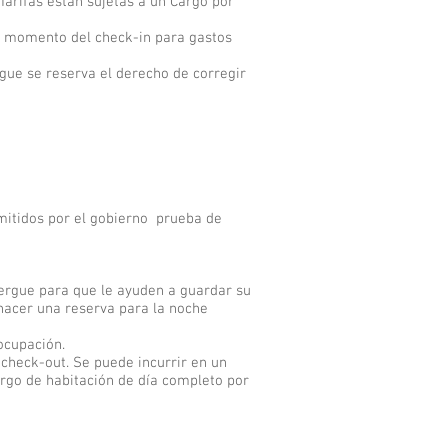
Tarifas están sujetas a un Cargo por
al momento del check-in para gastos
gue se reserva el derecho de corregir
mitidos por el gobierno prueba de
bergue para que le ayuden a guardar su
hacer una reserva para la noche
 ocupación.
 check-out. Se puede incurrir en un
cargo de habitación de día completo por