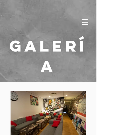
Galerí
a