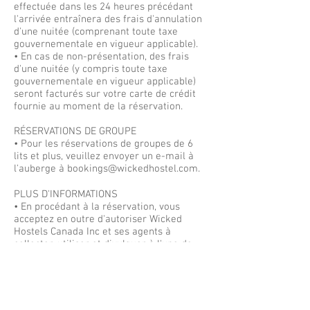
effectuée dans les 24 heures précédant
l'arrivée entraînera des frais d'annulation
d'une nuitée (comprenant toute taxe
gouvernementale en vigueur applicable).
• En cas de non-présentation, des frais
d'une nuitée (y compris toute taxe
gouvernementale en vigueur applicable)
seront facturés sur votre carte de crédit
fournie au moment de la réservation.
RÉSERVATIONS DE GROUPE
• Pour les réservations de groupes de 6
lits et plus, veuillez envoyer un e-mail à
l'auberge à
bookings@wickedhostel.com
.
PLUS D'INFORMATIONS
• En procédant à la réservation, vous
acceptez en outre d'autoriser Wicked
Hostels Canada Inc et ses agents à
collecter, utiliser et divulguer à l'une de
ses sociétés liées (telles que définies dans
la Loi sur les sociétés (Cap. 50), ses agents
et ses tiers fournisseurs de services (y
compris ceux à l'extérieur du Canada) vos
données personnelles aux fins (i)